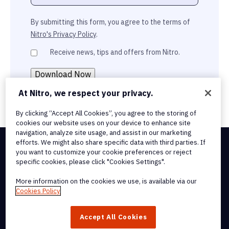
By submitting this form, you agree to the terms of
Nitro's Privacy Policy
.
Receive news, tips and offers from Nitro.
At Nitro, we respect your privacy.
By clicking “Accept All Cookies”, you agree to the storing of
cookies our website uses on your device to enhance site
navigation, analyze site usage, and assist in our marketing
efforts. We might also share specific data with third parties. If
you want to customize your cookie preferences or reject
Integrations & API Connectivity
specific cookies, please click "Cookies Settings".
Terms of Service
Cookie Policy
More information on the cookies we use, is available via our
Copyright Policy
Cookies Policy
All Terms & Policies
© 2026 Nitro Software, Inc. All rights reserved.
Accept All Cookies
Nitro, the Nitro logo, Nitro Productivity Platform, Nitro PDF Pro, Nitro