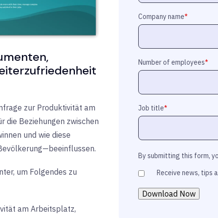
Company name
*
umenten,
Number of employees
*
eiterzufriedenheit
Umfrage zur Produktivität am
Job title
*
für die Beziehungen zwischen
innen und wie diese
 Bevölkerung—beeinflussen.
By submitting this form, y
unter, um Folgendes zu
Receive news, tips a
vität am Arbeitsplatz,