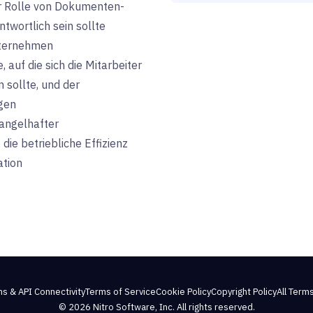
der Rolle von Dokumenten-
wortlich sein sollte
nternehmen
 auf die sich die Mitarbeiter
 sollte, und der
gen
mangelhafter
ie betriebliche Effizienz
ation
ns & API Connectivity
Terms of Service
Cookie Policy
Copyright Policy
All Terms
© 2026 Nitro Software, Inc. All rights reserved.