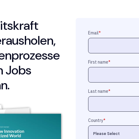
itskraft
Email
*
erausholen,
enprozesse
First name
*
n Jobs
n.
Last name
*
Country
*