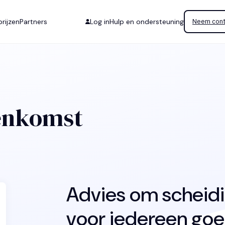
rijzen
Partners
Log in
Hulp en ondersteuning
Neem cont
enkomst
Advies om scheid
voor iedereen goed