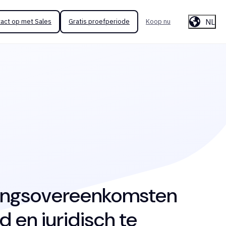
NL
act op met Sales
Gratis proefperiode
Koop nu
ingsovereenkomsten
 en juridisch te