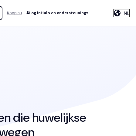
NL
Koop nu
Log in
Hulp en ondersteuning
n die huwelijkse
rwegen