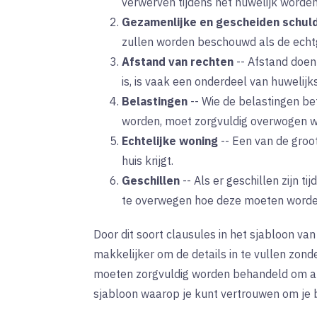
verwerven tijdens het huwelijk worden
Gezamenlijke en gescheiden schul
zullen worden beschouwd als de echt
Afstand van rechten
--
Afstand doen
is, is vaak een onderdeel van huwelij
Belastingen
--
Wie de belastingen bet
worden, moet zorgvuldig overwogen w
Echtelijke woning
--
Een van de groot
huis krijgt.
Geschillen
--
Als er geschillen zijn t
te overwegen hoe deze moeten worde
Door dit soort clausules in het sjabloon va
makkelijker om de details in te vullen zond
moeten zorgvuldig worden behandeld om afdw
sjabloon waarop je kunt vertrouwen om je