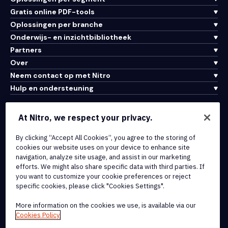
Gratis online PDF-tools
Oplossingen per branche
Onderwijs- en inzichtbibliotheek
Partners
Over
Neem contact op met Nitro
Hulp en ondersteuning
Integraties en API-connectiviteit
At Nitro, we respect your privacy.
Gebruiksvoorwaarden
By clicking “Accept All Cookies”, you agree to the storing of
Cookiebeleid
cookies our website uses on your device to enhance site
Copyrightbeleid
navigation, analyze site usage, and assist in our marketing
Alle voorwaarden en beleidsmaatregelen
efforts. We might also share specific data with third parties. If
you want to customize your cookie preferences or reject
specific cookies, please click "Cookies Settings".
© 2026 Nitro Software, Inc. Inc. Alle rechten voorbehouden.
More information on the cookies we use, is available via our
Nitro, het Nitro-logo, Nitro Productivity Platform, Nitro PDF Pro, Nitro
Cookies Policy
Sign en Nitro Analytics zijn handelsmerken en/of geregistreerde