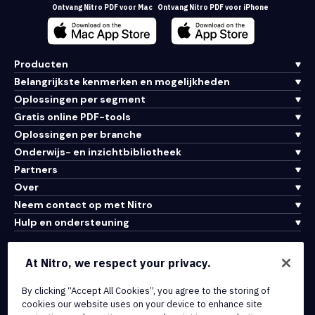
Ontvang Nitro PDF voor Mac
Ontvang Nitro PDF voor iPhone
Producten
Belangrijkste kenmerken en mogelijkheden
Oplossingen per segment
Gratis online PDF-tools
Oplossingen per branche
Onderwijs- en inzichtbibliotheek
Partners
Over
Neem contact op met Nitro
Hulp en ondersteuning
Integraties en API-connectiviteit
At Nitro, we respect your privacy.
Gebruiksvoorwaarden
By clicking “Accept All Cookies”, you agree to the storing of
Cookiebeleid
cookies our website uses on your device to enhance site
Copyrightbeleid