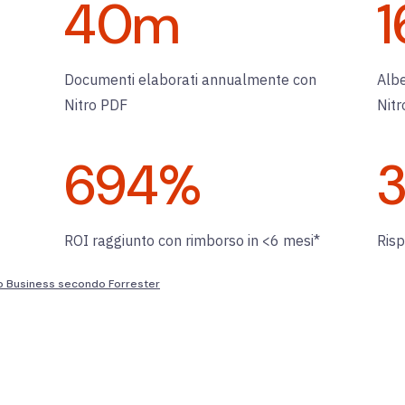
40
m
1
Documenti elaborati annualmente con
Albe
Nitro PDF
Nitr
694
%
ROI raggiunto con rimborso in <6 mesi*
Ris
ro Business secondo Forrester