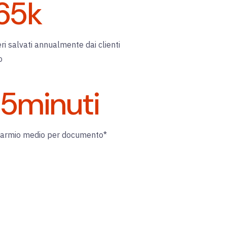
65
k
ri salvati annualmente dai clienti
o
35
minuti
parmio medio per documento*