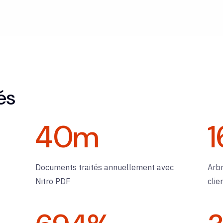
és
40
m
1
Documents traités annuellement avec
Arb
Nitro PDF
clie