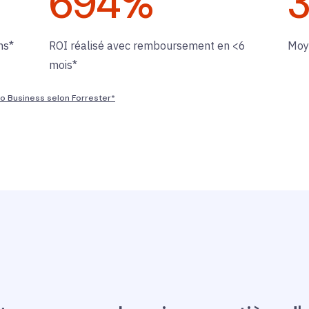
694
%
ns*
ROI réalisé avec remboursement en <6
Moy
mois*
ro Business selon Forrester*