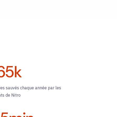
65
k
res sauvés chaque année par les
nts de Nitro